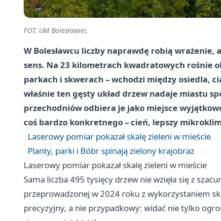
FOT. UM Bolesławiec
W Bolesławcu liczby naprawdę robią wrażenie, a
sens. Na 23 kilometrach kwadratowych rośnie oko
parkach i skwerach – wchodzi między osiedla, ci
właśnie ten gęsty układ drzew nadaje miastu spo
przechodniów odbiera je jako miejsce wyjątkowo 
coś bardzo konkretnego – cień, lepszy mikroklim
Laserowy pomiar pokazał skalę zieleni w mieście
Planty, parki i Bóbr spinają zielony krajobraz
Laserowy pomiar pokazał skalę zieleni w mieście
Sama liczba 495 tysięcy drzew nie wzięła się z szacu
przeprowadzonej w 2024 roku z wykorzystaniem ska
precyzyjny, a nie przypadkowy: widać nie tylko ogro