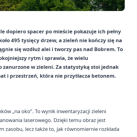
le dopiero spacer po mieście pokazuje ich pełny
ło 495 tysięcy drzew, a zieleń nie kończy się na
ągnie się wzdłuż alei i tworzy pas nad Bobrem. To
kojniejszy rytm i sprawia, że wielu
zanurzone w zieleni. Za statystyką stoi jednak
at i przestrzeń, która nie przytłacza betonem.
nków „na oko”. To wynik inwentaryzacji zieleni
nowania laserowego. Dzięki temu obraz jest
m zasobu, lecz także to, jak równomiernie rozkłada