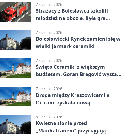
7 sierpnia 2026
Strażacy z Bolesławca szkolili
młodzież na obozie. Była gra
terenowa
7 sierpnia 2026
Bolesławiecki Rynek zamieni się w
wielki jarmark ceramiki
7 sierpnia 2026
Święto Ceramiki z większym
budżetem. Goran Bregović wystąpi
w Bolesławcu
7 sierpnia 2026
Droga między Kraszowicami a
Ocicami zyskała nową
nawierzchnię
6 sierpnia 2026
Kwietne słonie przed
„Manhattanem” przyciągają
spojrzenia