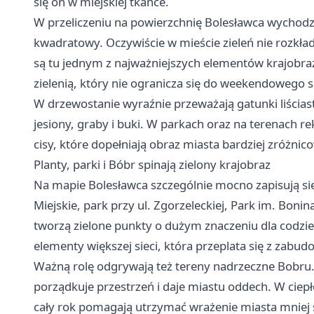
się on w miejskiej tkance.
W przeliczeniu na powierzchnię Bolesławca wychodzi
kwadratowy. Oczywiście w mieście zieleń nie rozkłada
są tu jednym z najważniejszych elementów krajobra
zielenią, który nie ogranicza się do weekendowego
W drzewostanie wyraźnie przeważają gatunki liściast
jesiony, graby i buki. W parkach oraz na terenach r
cisy, które dopełniają obraz miasta bardziej zróżni
Planty, parki i Bóbr spinają zielony krajobraz
Na mapie Bolesławca szczególnie mocno zapisują si
Miejskie, park przy ul. Zgorzeleckiej, Park im. Bonina,
tworzą zielone punkty o dużym znaczeniu dla codzi
elementy większej sieci, która przeplata się z zabudo
Ważną rolę odgrywają też tereny nadrzeczne Bobru. 
porządkuje przestrzeń i daje miastu oddech. W ciepłe
cały rok pomagają utrzymać wrażenie miasta mniej 