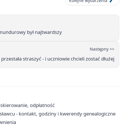
Kolejne wydarzenia
g mundurowy był najtwardszy
Następny >>
estała straszyć - i uczniowie chcieli zostać dłużej
skierowanie, odpłatność
awcu - kontakt, godziny i kwerendy genealogiczne
awnienia