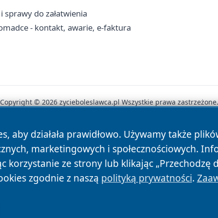
 i sprawy do załatwienia
omadce - kontakt, awarie, e-faktura
Copyright © 2026 zycieboleslawca.pl Wszystkie prawa zastrzeżone
es, aby działała prawidłowo. Używamy także plik
News
Autorzy
Polityka Prywatności
Polityka Cookie
cznych, marketingowych i społecznościowych. Inf
 korzystanie ze strony lub klikając „Przechodzę 
ookies zgodnie z naszą
polityką prywatności
.
Zaaw