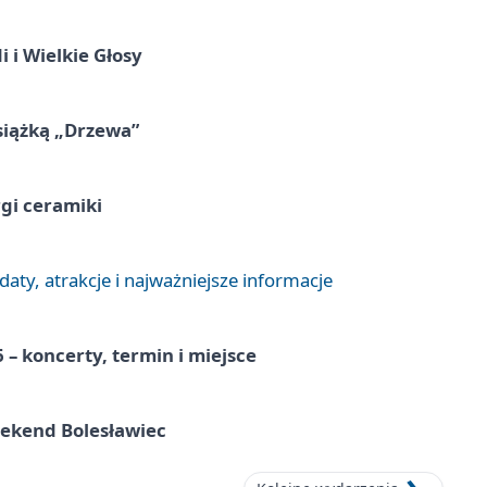
 i Wielkie Głosy
siążką „Drzewa”
rgi ceramiki
aty, atrakcje i najważniejsze informacje
 – koncerty, termin i miejsce
eekend Bolesławiec