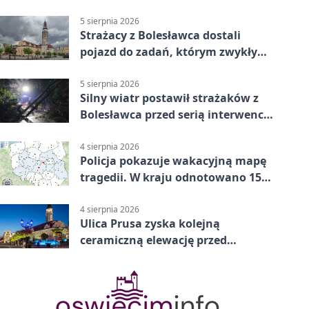
plebanii
5 sierpnia 2026
Strażacy z Bolesławca dostali
pojazd do zadań, którym zwykły
wóz nie podoła
5 sierpnia 2026
Silny wiatr postawił strażaków z
Bolesławca przed serią interwencji
- finał był dramatyczny
4 sierpnia 2026
Policja pokazuje wakacyjną mapę
tragedii. W kraju odnotowano 155
wypadków
4 sierpnia 2026
Ulica Prusa zyska kolejną
ceramiczną elewację przed
Świętem Ceramiki