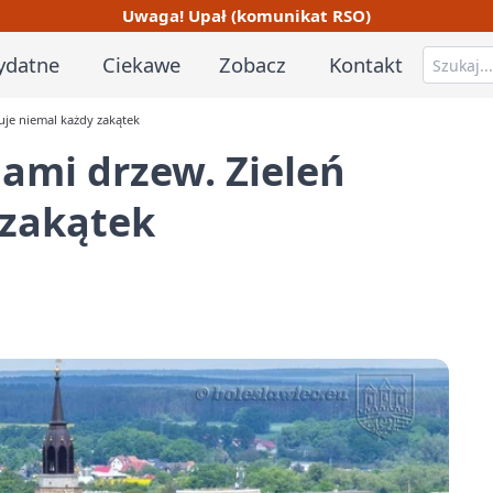
Uwaga! Upał (komunikat RSO)
ydatne
Ciekawe
Zobacz
Kontakt
uje niemal każdy zakątek
ami drzew. Zieleń
 zakątek