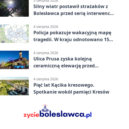
5 sierpnia 2026
Silny wiatr postawił strażaków z
Bolesławca przed serią interwencji
- finał był dramatyczny
4 sierpnia 2026
Policja pokazuje wakacyjną mapę
tragedii. W kraju odnotowano 155
wypadków
4 sierpnia 2026
Ulica Prusa zyska kolejną
ceramiczną elewację przed
Świętem Ceramiki
4 sierpnia 2026
Pięć lat Kącika kresowego.
Spotkanie wokół pamięci Kresów