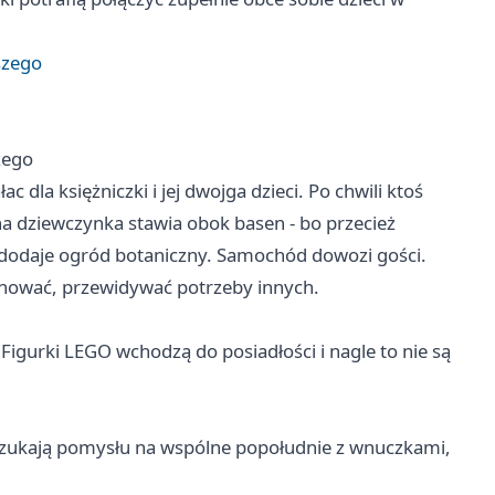
szego
zego
c dla księżniczki i jej dwojga dzieci. Po chwili ktoś
nna dziewczynka stawia obok basen - bo przecież
a dodaje ogród botaniczny. Samochód dowozi gości.
lanować, przewidywać potrzeby innych.
. Figurki LEGO wchodzą do posiadłości i nagle to nie są
re szukają pomysłu na wspólne popołudnie z wnuczkami,