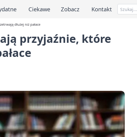
ydatne
Ciekawe
Zobacz
Kontakt
etrwają dłużej niż pałace
ją przyjaźnie, które
pałace