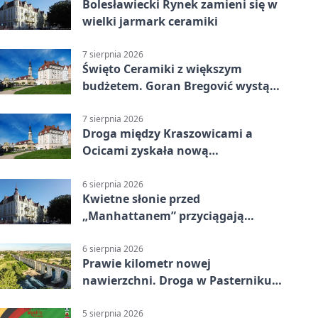
Bolesławiecki Rynek zamieni się w
wielki jarmark ceramiki
7 sierpnia 2026
Święto Ceramiki z większym
budżetem. Goran Bregović wystąpi
w Bolesławcu
7 sierpnia 2026
Droga między Kraszowicami a
Ocicami zyskała nową
nawierzchnię
6 sierpnia 2026
Kwietne słonie przed
„Manhattanem” przyciągają
spojrzenia
6 sierpnia 2026
Prawie kilometr nowej
nawierzchni. Droga w Pasterniku
po przebudowie
5 sierpnia 2026