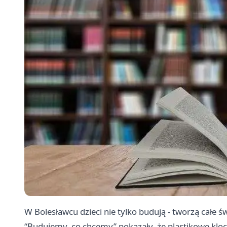
W Bolesławcu dzieci nie tylko budują - tworzą całe ś
“Budujemy, co chcemy” pokazały, że plastikowe klock