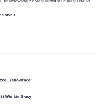
finansowanej z dotacji Ministra Edukacji i Nauki
lesławcu
.
ążce „Yellowface”
 i Wielkie Głosy