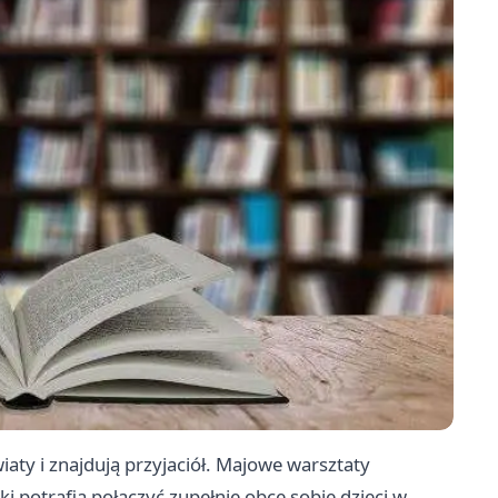
wiaty i znajdują przyjaciół. Majowe warsztaty
i potrafią połączyć zupełnie obce sobie dzieci w