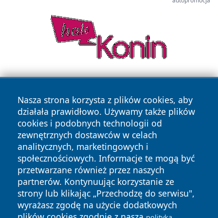
autopromocja
Nasza strona korzysta z plików cookies, aby
działała prawidłowo. Używamy także plików
cookies i podobnych technologii od
zewnętrznych dostawców w celach
Copyright © 2026 zycieboleslawca.pl Wszystkie prawa
analitycznych, marketingowych i
zastrzeżone.
społecznościowych. Informacje te mogą być
przetwarzane również przez naszych
partnerów. Kontynuując korzystanie ze
Polityka
Polityka
News
Autorzy
strony lub klikając „Przechodzę do serwisu",
Prywatności
Cookies
wyrażasz zgodę na użycie dodatkowych
plików cookies zgodnie z naszą
polityką