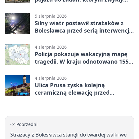
wóz nie podoła
5 sierpnia 2026
Silny wiatr postawił strażaków z
Bolesławca przed serią interwencji -
finał był dramatyczny
4 sierpnia 2026
Policja pokazuje wakacyjną mapę
tragedii. W kraju odnotowano 155
wypadków
4 sierpnia 2026
Ulica Prusa zyska kolejną
ceramiczną elewację przed
Świętem Ceramiki
<< Poprzedni
Strażacy z Bolesławca stanęli do twardej walki we