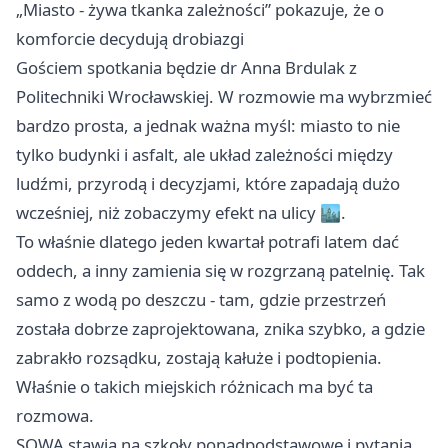
„Miasto - żywa tkanka zależności” pokazuje, że o
komforcie decydują drobiazgi
Gościem spotkania będzie dr Anna Brdulak z
Politechniki Wrocławskiej. W rozmowie ma wybrzmieć
bardzo prosta, a jednak ważna myśl: miasto to nie
tylko budynki i asfalt, ale układ zależności między
ludźmi, przyrodą i decyzjami, które zapadają dużo
wcześniej, niż zobaczymy efekt na ulicy 🏙️.
To właśnie dlatego jeden kwartał potrafi latem dać
oddech, a inny zamienia się w rozgrzaną patelnię. Tak
samo z wodą po deszczu - tam, gdzie przestrzeń
została dobrze zaprojektowana, znika szybko, a gdzie
zabrakło rozsądku, zostają kałuże i podtopienia.
Właśnie o takich miejskich różnicach ma być ta
rozmowa.
SOWA stawia na szkoły ponadpodstawowe i pytania,