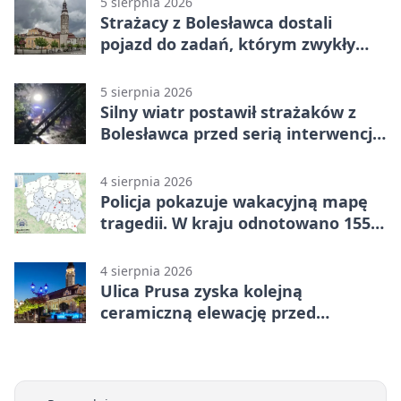
5 sierpnia 2026
Strażacy z Bolesławca dostali
pojazd do zadań, którym zwykły
wóz nie podoła
5 sierpnia 2026
Silny wiatr postawił strażaków z
Bolesławca przed serią interwencji -
finał był dramatyczny
4 sierpnia 2026
Policja pokazuje wakacyjną mapę
tragedii. W kraju odnotowano 155
wypadków
4 sierpnia 2026
Ulica Prusa zyska kolejną
ceramiczną elewację przed
Świętem Ceramiki