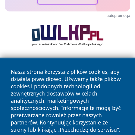
autopromocja
Nasza strona korzysta z plików cookies, aby
działała prawidłowo. Używamy także plików
cookies i podobnych technologii od
zewnętrznych dostawców w celach
Copyright © 2026 zycieboleslawca.pl Wszystkie prawa
analitycznych, marketingowych i
zastrzeżone.
społecznościowych. Informacje te mogą być
przetwarzane również przez naszych
partnerów. Kontynuując korzystanie ze
Polityka
Polityka
News
Autorzy
strony lub klikając „Przechodzę do serwisu",
Prywatności
Cookies