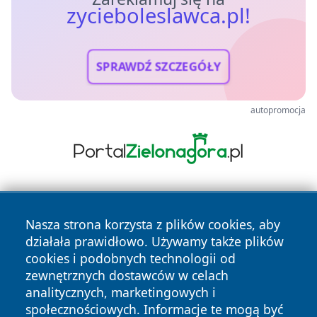
zycieboleslawca.pl!
SPRAWDŹ SZCZEGÓŁY
autopromocja
Nasza strona korzysta z plików cookies, aby
działała prawidłowo. Używamy także plików
cookies i podobnych technologii od
zewnętrznych dostawców w celach
Copyright © 2026 zycieboleslawca.pl Wszystkie prawa
analitycznych, marketingowych i
zastrzeżone.
społecznościowych. Informacje te mogą być