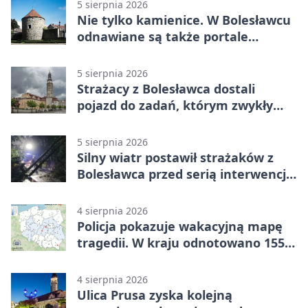
5 sierpnia 2026
Nie tylko kamienice. W Bolesławcu
odnawiane są także portale
plebanii
5 sierpnia 2026
Strażacy z Bolesławca dostali
pojazd do zadań, którym zwykły
wóz nie podoła
5 sierpnia 2026
Silny wiatr postawił strażaków z
Bolesławca przed serią interwencji -
finał był dramatyczny
4 sierpnia 2026
Policja pokazuje wakacyjną mapę
tragedii. W kraju odnotowano 155
wypadków
4 sierpnia 2026
Ulica Prusa zyska kolejną