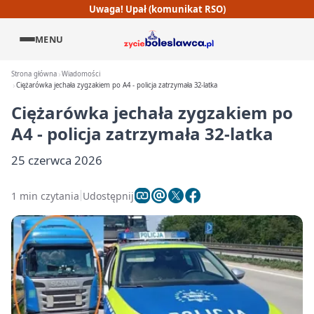
Uwaga! Upał (komunikat RSO)
MENU
Strona główna
Wiadomości
Ciężarówka jechała zygzakiem po A4 - policja zatrzymała 32-latka
Ciężarówka jechała zygzakiem po
A4 - policja zatrzymała 32-latka
25 czerwca 2026
1 min czytania
Udostępnij