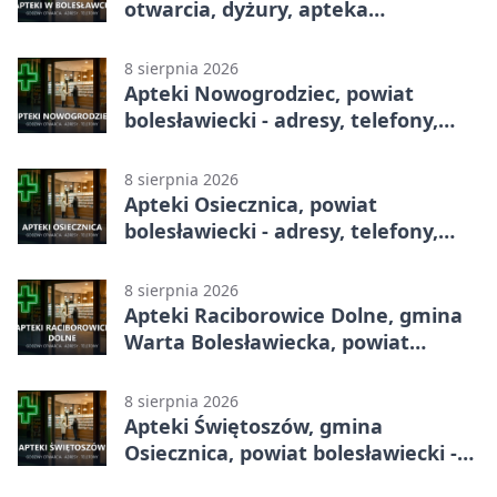
otwarcia, dyżury, apteka
całodobowa
8 sierpnia 2026
Apteki Nowogrodziec, powiat
bolesławiecki - adresy, telefony,
godziny otwarcia
8 sierpnia 2026
Apteki Osiecznica, powiat
bolesławiecki - adresy, telefony,
godziny otwarcia
8 sierpnia 2026
Apteki Raciborowice Dolne, gmina
Warta Bolesławiecka, powiat
bolesławiecki - adresy, telefony,
godziny otwarcia
8 sierpnia 2026
Apteki Świętoszów, gmina
Osiecznica, powiat bolesławiecki -
adresy, telefony, godziny otwarcia