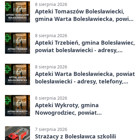
8 sierpnia 2026
Apteki Tomaszów Bolesławiecki,
gmina Warta Bolesławiecka, powiat
bolesławiecki - adresy, telefony,
godziny otwarcia
8 sierpnia 2026
Apteki Trzebień, gmina Bolesławiec,
powiat bolesławiecki - adresy,
telefony, godziny otwarcia
8 sierpnia 2026
Apteki Warta Bolesławiecka, powiat
bolesławiecki - adresy, telefony,
godziny otwarcia
8 sierpnia 2026
Apteki Wykroty, gmina
Nowogrodziec, powiat
bolesławiecki - adresy, telefony,
godziny otwarcia
7 sierpnia 2026
Strażacy z Bolesławca szkolili