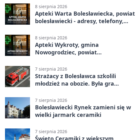
8 sierpnia 2026
Apteki Warta Bolesławiecka, powiat
bolesławiecki - adresy, telefony,
godziny otwarcia
8 sierpnia 2026
Apteki Wykroty, gmina
Nowogrodziec, powiat
bolesławiecki - adresy, telefony,
godziny otwarcia
7 sierpnia 2026
Strażacy z Bolesławca szkolili
młodzież na obozie. Była gra
terenowa
7 sierpnia 2026
Bolesławiecki Rynek zamieni się w
wielki jarmark ceramiki
7 sierpnia 2026
Święto Ceramiki z większym