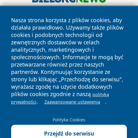
Nasza strona korzysta z plików cookies, aby
działała prawidłowo. Używamy także plików
cookies i podobnych technologii od
zewnętrznych dostawców w celach
analitycznych, marketingowych i
Copyright © 2026 zycieboleslawca.pl Wszystkie prawa
społecznościowych. Informacje te mogą być
zastrzeżone.
przetwarzane również przez naszych
partnerów. Kontynuując korzystanie ze
strony lub klikając „Przechodzę do serwisu",
Polityka
Polityka
News
Autorzy
wyrażasz zgodę na użycie dodatkowych
Prywatności
Cookies
plików cookies zgodnie z naszą
polityką
.
.
prywatności
Zaawansowane ustawienia
Polityka Cookies
Przejdź do serwisu