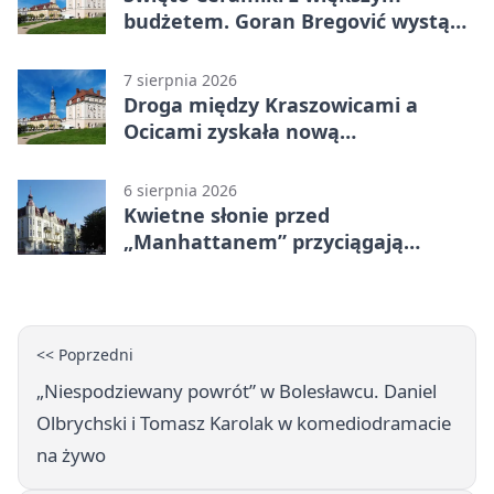
budżetem. Goran Bregović wystąpi
w Bolesławcu
7 sierpnia 2026
Droga między Kraszowicami a
Ocicami zyskała nową
nawierzchnię
6 sierpnia 2026
Kwietne słonie przed
„Manhattanem” przyciągają
spojrzenia
<< Poprzedni
„Niespodziewany powrót” w Bolesławcu. Daniel
Olbrychski i Tomasz Karolak w komediodramacie
na żywo