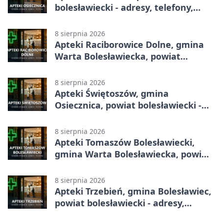
bolesławiecki - adresy, telefony,
godziny otwarcia
8 sierpnia 2026
Apteki Raciborowice Dolne, gmina
Warta Bolesławiecka, powiat
bolesławiecki - adresy, telefony,
godziny otwarcia
8 sierpnia 2026
Apteki Świętoszów, gmina
Osiecznica, powiat bolesławiecki -
adresy, telefony, godziny otwarcia
8 sierpnia 2026
Apteki Tomaszów Bolesławiecki,
gmina Warta Bolesławiecka, powiat
bolesławiecki - adresy, telefony,
godziny otwarcia
8 sierpnia 2026
Apteki Trzebień, gmina Bolesławiec,
powiat bolesławiecki - adresy,
telefony, godziny otwarcia