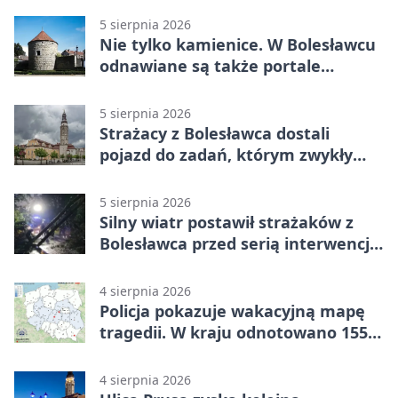
5 sierpnia 2026
Nie tylko kamienice. W Bolesławcu
odnawiane są także portale
plebanii
5 sierpnia 2026
Strażacy z Bolesławca dostali
pojazd do zadań, którym zwykły
wóz nie podoła
5 sierpnia 2026
Silny wiatr postawił strażaków z
Bolesławca przed serią interwencji -
finał był dramatyczny
4 sierpnia 2026
Policja pokazuje wakacyjną mapę
tragedii. W kraju odnotowano 155
wypadków
4 sierpnia 2026