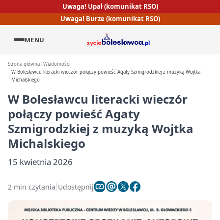
Uwaga! Upał (komunikat RSO)
Uwaga! Burze (komunikat RSO)
MENU
Strona główna
Wiadomości
W Bolesławcu literacki wieczór połączy powieść Agaty Szmigrodzkiej z muzyką Wojtka
Michalskiego
W Bolesławcu literacki wieczór
połączy powieść Agaty
Szmigrodzkiej z muzyką Wojtka
Michalskiego
15 kwietnia 2026
2 min czytania
Udostępnij