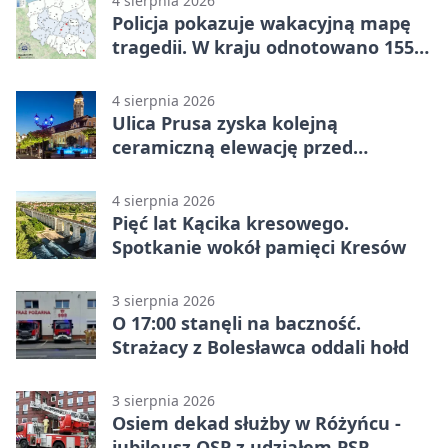
4 sierpnia 2026
Policja pokazuje wakacyjną mapę
tragedii. W kraju odnotowano 155
wypadków
4 sierpnia 2026
Ulica Prusa zyska kolejną
ceramiczną elewację przed
Świętem Ceramiki
4 sierpnia 2026
Pięć lat Kącika kresowego.
Spotkanie wokół pamięci Kresów
3 sierpnia 2026
O 17:00 stanęli na baczność.
Strażacy z Bolesławca oddali hołd
3 sierpnia 2026
Osiem dekad służby w Różyńcu -
jubileusz OSP z udziałem PSP