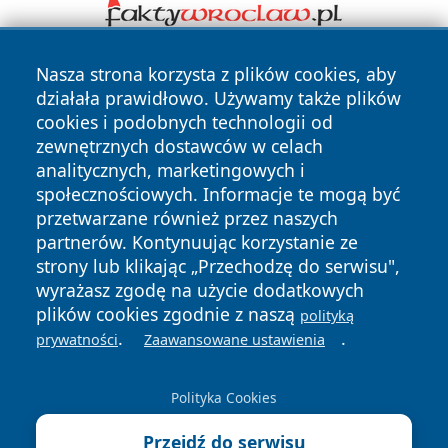
Nasza strona korzysta z plików cookies, aby
działała prawidłowo. Używamy także plików
cookies i podobnych technologii od
zewnętrznych dostawców w celach
analitycznych, marketingowych i
Copyright © 2026 zycieboleslawca.pl Wszystkie prawa
społecznościowych. Informacje te mogą być
zastrzeżone.
przetwarzane również przez naszych
partnerów. Kontynuując korzystanie ze
strony lub klikając „Przechodzę do serwisu",
Polityka
Polityka
wyrażasz zgodę na użycie dodatkowych
News
Autorzy
Prywatności
Cookies
plików cookies zgodnie z naszą
polityką
.
.
prywatności
Zaawansowane ustawienia
Polityka Cookies
Przejdź do serwisu