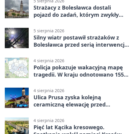
5 sierpnia 2026
Strażacy z Bolesławca dostali
pojazd do zadań, którym zwykły
wóz nie podoła
5 sierpnia 2026
Silny wiatr postawił strażaków z
Bolesławca przed serią interwencji -
finał był dramatyczny
4 sierpnia 2026
Policja pokazuje wakacyjną mapę
tragedii. W kraju odnotowano 155
wypadków
4 sierpnia 2026
Ulica Prusa zyska kolejną
ceramiczną elewację przed
Świętem Ceramiki
4 sierpnia 2026
Pięć lat Kącika kresowego.