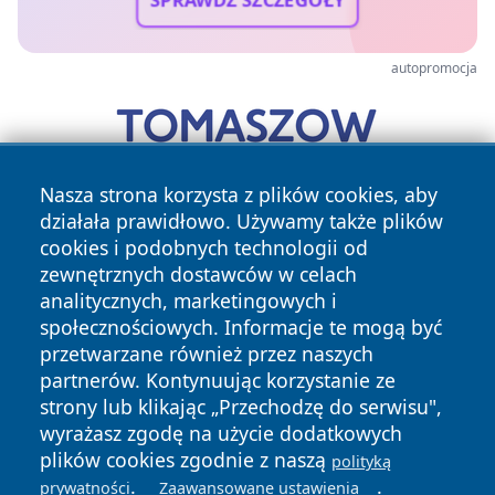
SPRAWDŹ SZCZEGÓŁY
autopromocja
Nasza strona korzysta z plików cookies, aby
działała prawidłowo. Używamy także plików
cookies i podobnych technologii od
zewnętrznych dostawców w celach
analitycznych, marketingowych i
społecznościowych. Informacje te mogą być
przetwarzane również przez naszych
Copyright © 2026 zycieboleslawca.pl Wszystkie prawa
zastrzeżone.
partnerów. Kontynuując korzystanie ze
strony lub klikając „Przechodzę do serwisu",
wyrażasz zgodę na użycie dodatkowych
Polityka
Polityka
plików cookies zgodnie z naszą
polityką
News
Autorzy
Prywatności
Cookies
.
.
prywatności
Zaawansowane ustawienia