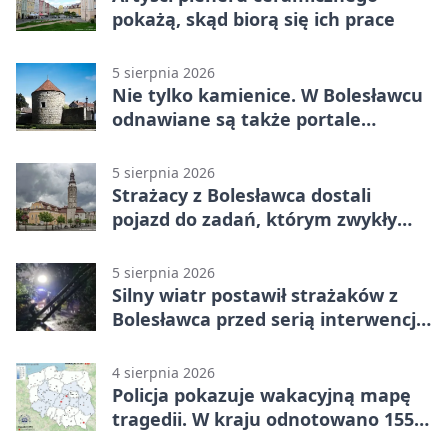
pokażą, skąd biorą się ich prace
5 sierpnia 2026
Nie tylko kamienice. W Bolesławcu
odnawiane są także portale
plebanii
5 sierpnia 2026
Strażacy z Bolesławca dostali
pojazd do zadań, którym zwykły
wóz nie podoła
5 sierpnia 2026
Silny wiatr postawił strażaków z
Bolesławca przed serią interwencji -
finał był dramatyczny
4 sierpnia 2026
Policja pokazuje wakacyjną mapę
tragedii. W kraju odnotowano 155
wypadków