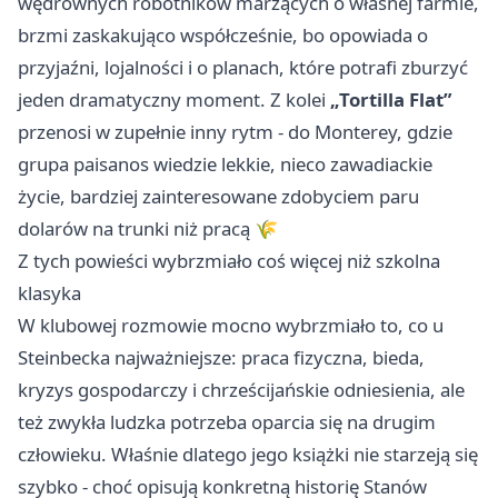
wędrownych robotników marzących o własnej farmie,
brzmi zaskakująco współcześnie, bo opowiada o
przyjaźni, lojalności i o planach, które potrafi zburzyć
jeden dramatyczny moment. Z kolei
„Tortilla Flat”
przenosi w zupełnie inny rytm - do Monterey, gdzie
grupa paisanos wiedzie lekkie, nieco zawadiackie
życie, bardziej zainteresowane zdobyciem paru
dolarów na trunki niż pracą 🌾
Z tych powieści wybrzmiało coś więcej niż szkolna
klasyka
W klubowej rozmowie mocno wybrzmiało to, co u
Steinbecka najważniejsze: praca fizyczna, bieda,
kryzys gospodarczy i chrześcijańskie odniesienia, ale
też zwykła ludzka potrzeba oparcia się na drugim
człowieku. Właśnie dlatego jego książki nie starzeją się
szybko - choć opisują konkretną historię Stanów