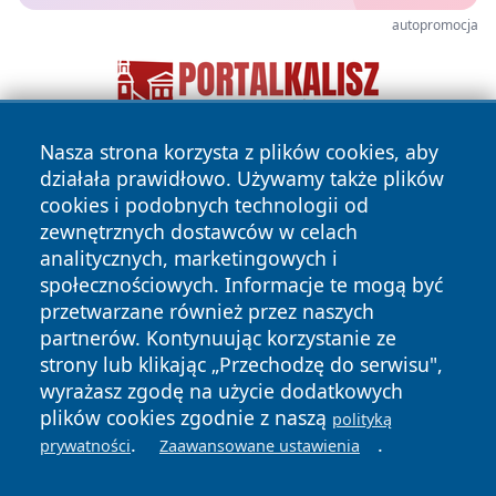
autopromocja
Nasza strona korzysta z plików cookies, aby
działała prawidłowo. Używamy także plików
cookies i podobnych technologii od
zewnętrznych dostawców w celach
analitycznych, marketingowych i
społecznościowych. Informacje te mogą być
Copyright © 2026 zycieboleslawca.pl Wszystkie prawa
przetwarzane również przez naszych
zastrzeżone.
partnerów. Kontynuując korzystanie ze
strony lub klikając „Przechodzę do serwisu",
wyrażasz zgodę na użycie dodatkowych
Polityka
Polityka
News
Autorzy
plików cookies zgodnie z naszą
polityką
Prywatności
Cookies
.
.
prywatności
Zaawansowane ustawienia