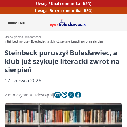
Uwaga! Upał (komunikat RSO)
Uwaga! Burze (komunikat RSO)
MENU
Strona główna
Wiadomości
Steinbeck poruszył Bolesławiec, a klub już szykuje literacki zwrot na sierpień
Steinbeck poruszył Bolesławiec, a
klub już szykuje literacki zwrot na
sierpień
17 czerwca 2026
2 min czytania
Udostępnij