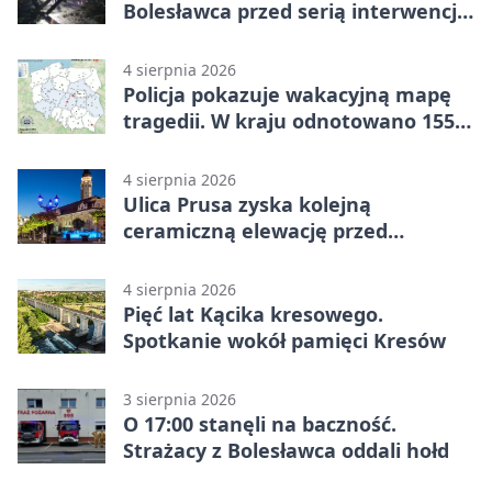
Bolesławca przed serią interwencji -
finał był dramatyczny
4 sierpnia 2026
Policja pokazuje wakacyjną mapę
tragedii. W kraju odnotowano 155
wypadków
4 sierpnia 2026
Ulica Prusa zyska kolejną
ceramiczną elewację przed
Świętem Ceramiki
4 sierpnia 2026
Pięć lat Kącika kresowego.
Spotkanie wokół pamięci Kresów
3 sierpnia 2026
O 17:00 stanęli na baczność.
Strażacy z Bolesławca oddali hołd