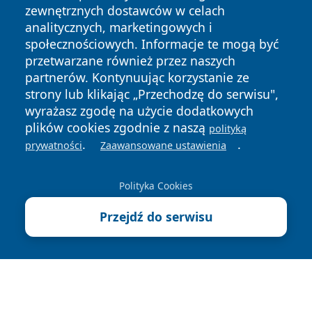
zewnętrznych dostawców w celach
analitycznych, marketingowych i
społecznościowych. Informacje te mogą być
przetwarzane również przez naszych
partnerów. Kontynuując korzystanie ze
strony lub klikając „Przechodzę do serwisu",
wyrażasz zgodę na użycie dodatkowych
plików cookies zgodnie z naszą
polityką
Copyright © 2026 zycieboleslawca.pl Wszystkie prawa
.
.
prywatności
Zaawansowane ustawienia
zastrzeżone.
Polityka Cookies
Polityka
Polityka
News
Autorzy
Przejdź do serwisu
Prywatności
Cookies