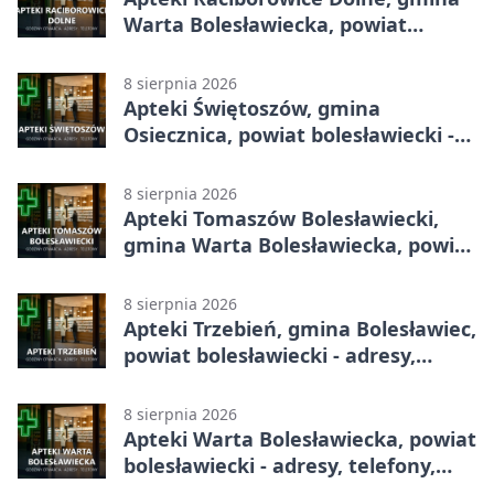
Warta Bolesławiecka, powiat
bolesławiecki - adresy, telefony,
godziny otwarcia
8 sierpnia 2026
Apteki Świętoszów, gmina
Osiecznica, powiat bolesławiecki -
adresy, telefony, godziny otwarcia
8 sierpnia 2026
Apteki Tomaszów Bolesławiecki,
gmina Warta Bolesławiecka, powiat
bolesławiecki - adresy, telefony,
godziny otwarcia
8 sierpnia 2026
Apteki Trzebień, gmina Bolesławiec,
powiat bolesławiecki - adresy,
telefony, godziny otwarcia
8 sierpnia 2026
Apteki Warta Bolesławiecka, powiat
bolesławiecki - adresy, telefony,
godziny otwarcia