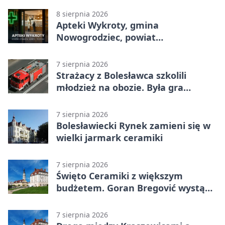
8 sierpnia 2026
Apteki Wykroty, gmina
Nowogrodziec, powiat
bolesławiecki - adresy, telefony,
godziny otwarcia
7 sierpnia 2026
Strażacy z Bolesławca szkolili
młodzież na obozie. Była gra
terenowa
7 sierpnia 2026
Bolesławiecki Rynek zamieni się w
wielki jarmark ceramiki
7 sierpnia 2026
Święto Ceramiki z większym
budżetem. Goran Bregović wystąpi
w Bolesławcu
7 sierpnia 2026