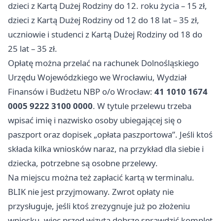
dzieci z Kartą Dużej Rodziny do 12. roku życia – 15 zł,
dzieci z Kartą Dużej Rodziny od 12 do 18 lat – 35 zł,
uczniowie i studenci z Kartą Dużej Rodziny od 18 do
25 lat – 35 zł.
Opłatę można przelać na rachunek Dolnośląskiego
Urzędu Wojewódzkiego we
Wrocławiu
, Wydział
Finansów i Budżetu NBP o/o Wrocław:
41 1010 1674
0005 9222 3100 0000
. W tytule przelewu trzeba
wpisać imię i nazwisko osoby ubiegającej się o
paszport oraz dopisek „opłata paszportowa”. Jeśli ktoś
składa kilka wniosków naraz, na przykład dla siebie i
dziecka, potrzebne są osobne przelewy.
Na miejscu można też zapłacić kartą w terminalu.
BLIK nie jest przyjmowany. Zwrot opłaty nie
przysługuje, jeśli ktoś zrezygnuje już po złożeniu
wniosku, więc przed wizytą dobrze sprawdzić komplet