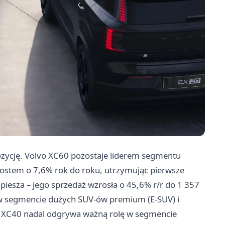
ozycję. Volvo XC60 pozostaje liderem segmentu
rostem o 7,6% rok do roku, utrzymując pierwsze
spiesza – jego sprzedaż wzrosła o 45,6% r/r do 1 357
e w segmencie dużych SUV-ów premium (E-SUV) i
lvo XC40 nadal odgrywa ważną rolę w segmencie