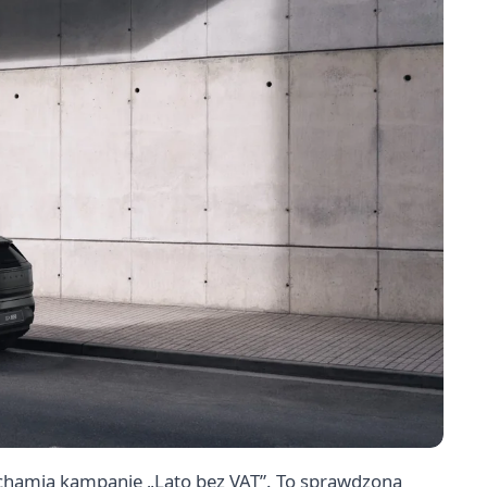
uchamia kampanię „Lato bez VAT”. To sprawdzona