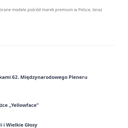
wybrane modele pośród marek premium w Polsce, teraz
ikami 62. Międzynarodowego Pleneru
ążce „Yellowface”
 i Wielkie Głosy