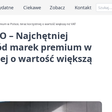
ydatne
Ciekawe
Zobacz
Kontakt
um w Polsce, teraz korzystniej o wartość większą niż VAT
O – Najchętniej
ód marek premium w
iej o wartość większą