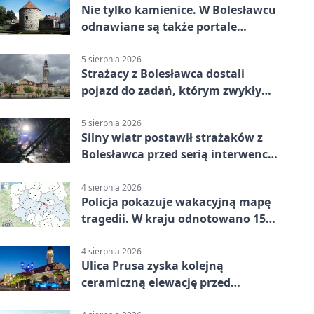
Nie tylko kamienice. W Bolesławcu
odnawiane są także portale
plebanii
5 sierpnia 2026
Strażacy z Bolesławca dostali
pojazd do zadań, którym zwykły
wóz nie podoła
5 sierpnia 2026
Silny wiatr postawił strażaków z
Bolesławca przed serią interwencji
- finał był dramatyczny
4 sierpnia 2026
Policja pokazuje wakacyjną mapę
tragedii. W kraju odnotowano 155
wypadków
4 sierpnia 2026
Ulica Prusa zyska kolejną
ceramiczną elewację przed
Świętem Ceramiki