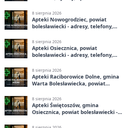
całodobowa
8 sierpnia 2026
Apteki Nowogrodziec, powiat
bolesławiecki - adresy, telefony,
godziny otwarcia
8 sierpnia 2026
Apteki Osiecznica, powiat
bolesławiecki - adresy, telefony,
godziny otwarcia
8 sierpnia 2026
Apteki Raciborowice Dolne, gmina
Warta Bolesławiecka, powiat
bolesławiecki - adresy, telefony,
godziny otwarcia
8 sierpnia 2026
Apteki Świętoszów, gmina
Osiecznica, powiat bolesławiecki -
adresy, telefony, godziny otwarcia
8 sierpnia 2026