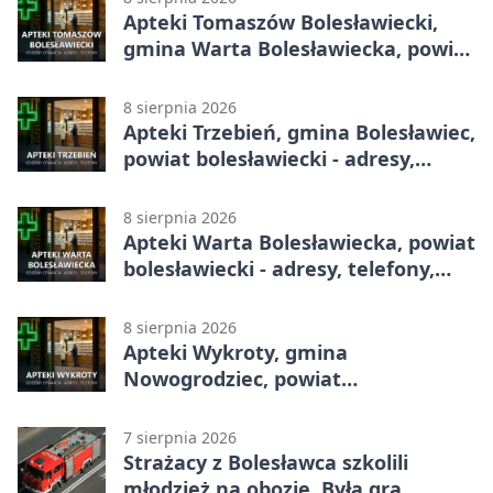
Apteki Tomaszów Bolesławiecki,
gmina Warta Bolesławiecka, powiat
bolesławiecki - adresy, telefony,
godziny otwarcia
8 sierpnia 2026
Apteki Trzebień, gmina Bolesławiec,
powiat bolesławiecki - adresy,
telefony, godziny otwarcia
8 sierpnia 2026
Apteki Warta Bolesławiecka, powiat
bolesławiecki - adresy, telefony,
godziny otwarcia
8 sierpnia 2026
Apteki Wykroty, gmina
Nowogrodziec, powiat
bolesławiecki - adresy, telefony,
godziny otwarcia
7 sierpnia 2026
Strażacy z Bolesławca szkolili
młodzież na obozie. Była gra