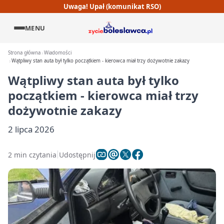
Uwaga! Upał (komunikat RSO)
MENU
Strona główna
Wiadomości
Wątpliwy stan auta był tylko początkiem - kierowca miał trzy dożywotnie zakazy
Wątpliwy stan auta był tylko
początkiem - kierowca miał trzy
dożywotnie zakazy
2 lipca 2026
2 min czytania
Udostępnij