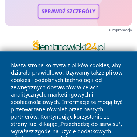
SPRAWDŹ SZCZEGÓŁY
autopromocja
Nasza strona korzysta z plików cookies, aby
działała prawidłowo. Używamy także plików
cookies i podobnych technologii od
zewnętrznych dostawców w celach
analitycznych, marketingowych i
społecznościowych. Informacje te mogą być
Copyright © 2026 zycieboleslawca.pl Wszystkie prawa
przetwarzane również przez naszych
zastrzeżone.
partnerów. Kontynuując korzystanie ze
strony lub klikając „Przechodzę do serwisu",
Polityka
Polityka
wyrażasz zgodę na użycie dodatkowych
News
Autorzy