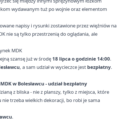
yjrzeć się między innymi sprężynowym łóżkom
ążkom wydawanym tuż po wojnie oraz elementom
chowane napisy i rysunki zostawione przez więźniów na
DK nie są tylko przestrzenią do oglądania, ale
udynek MDK
lejną szansę już w środę
18 lipca o godzinie 14:00
.
lesławcu
, a sam udział w wycieczce jest
bezpłatny
.
 MDK w Bolesławcu - udział bezpłatny
ianą z bliska - nie z planszy, tylko z miejsca, które
nie trzeba wielkich dekoracji, bo robi je sama
ławcu
.