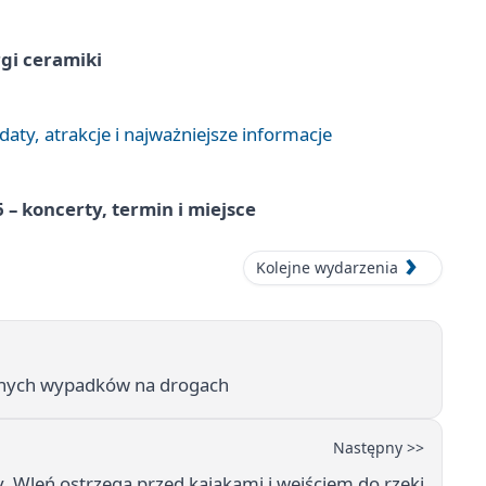
rgi ceramiki
aty, atrakcje i najważniejsze informacje
 – koncerty, termin i miejsce
Kolejne wydarzenia
telnych wypadków na drogach
Następny >>
 Wleń ostrzega przed kajakami i wejściem do rzeki