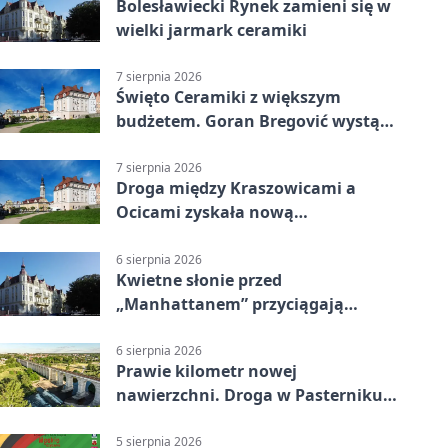
Bolesławiecki Rynek zamieni się w
wielki jarmark ceramiki
7 sierpnia 2026
Święto Ceramiki z większym
budżetem. Goran Bregović wystąpi
w Bolesławcu
7 sierpnia 2026
Droga między Kraszowicami a
Ocicami zyskała nową
nawierzchnię
6 sierpnia 2026
Kwietne słonie przed
„Manhattanem” przyciągają
spojrzenia
6 sierpnia 2026
Prawie kilometr nowej
nawierzchni. Droga w Pasterniku
po przebudowie
5 sierpnia 2026