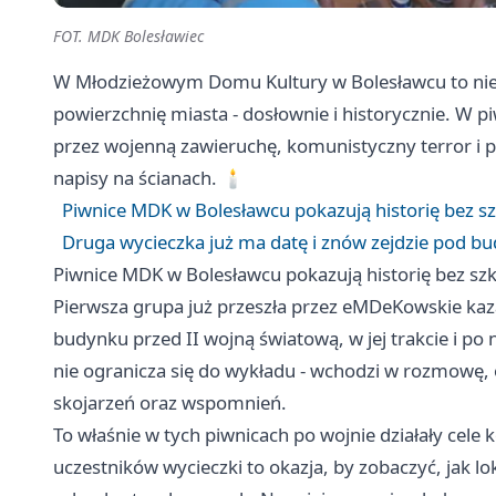
FOT. MDK Bolesławiec
W Młodzieżowym Domu Kultury w Bolesławcu to nie je
powierzchnię miasta - dosłownie i historycznie. W pi
przez wojenną zawieruchę, komunistyczny terror i pa
napisy na ścianach. 🕯️
Piwnice MDK w Bolesławcu pokazują historię bez sz
Druga wycieczka już ma datę i znów zejdzie pod 
Piwnice MDK w Bolesławcu pokazują historię bez szko
Pierwsza grupa już przeszła przez eMDeKowskie kaza
budynku przed II wojną światową, w jej trakcie i po 
nie ogranicza się do wykładu - wchodzi w rozmowę,
skojarzeń oraz wspomnień.
To właśnie w tych piwnicach po wojnie działały cel
uczestników wycieczki to okazja, by zobaczyć, jak lo