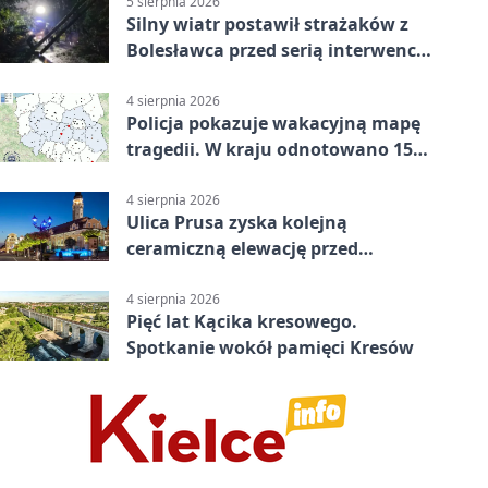
5 sierpnia 2026
Silny wiatr postawił strażaków z
Bolesławca przed serią interwencji
- finał był dramatyczny
4 sierpnia 2026
Policja pokazuje wakacyjną mapę
tragedii. W kraju odnotowano 155
wypadków
4 sierpnia 2026
Ulica Prusa zyska kolejną
ceramiczną elewację przed
Świętem Ceramiki
4 sierpnia 2026
Pięć lat Kącika kresowego.
Spotkanie wokół pamięci Kresów