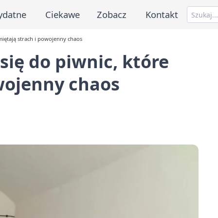
ydatne
Ciekawe
Zobacz
Kontakt
miętają strach i powojenny chaos
się do piwnic, które
wojenny chaos