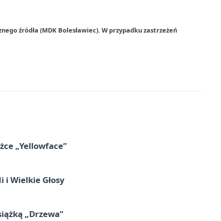
znego źródła (MDK Bolesławiec). W przypadku zastrzeżeń
ążce „Yellowface”
 i Wielkie Głosy
siążką „Drzewa”