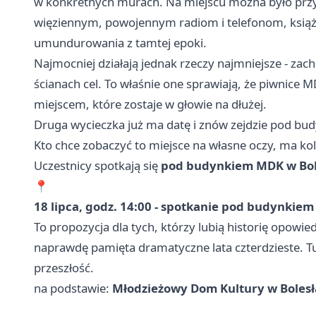
w konkretnych murach. Na miejscu można było prz
więziennym, powojennym radiom i telefonom, ksi
umundurowania z tamtej epoki.
Najmocniej działają jednak rzeczy najmniejsze - za
ścianach cel. To właśnie one sprawiają, że piwnice M
miejscem, które zostaje w głowie na dłużej.
Druga wycieczka już ma datę i znów zejdzie pod b
Kto chce zobaczyć to miejsce na własne oczy, ma ko
Uczestnicy spotkają się
pod budynkiem MDK w Bo
📍
18 lipca, godz. 14:00 - spotkanie pod budynkiem
To propozycja dla tych, którzy lubią historię opowiedz
naprawdę pamięta dramatyczne lata czterdzieste. Tu 
przeszłość.
na podstawie:
Młodzieżowy Dom Kultury w Boles