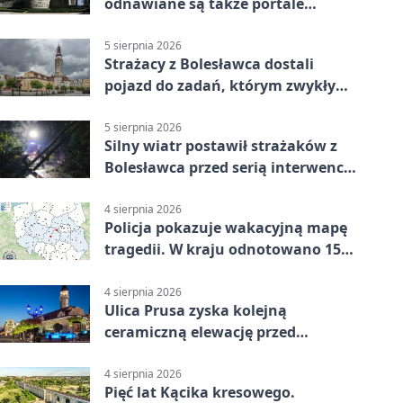
odnawiane są także portale
plebanii
5 sierpnia 2026
Strażacy z Bolesławca dostali
pojazd do zadań, którym zwykły
wóz nie podoła
5 sierpnia 2026
Silny wiatr postawił strażaków z
Bolesławca przed serią interwencji
- finał był dramatyczny
4 sierpnia 2026
Policja pokazuje wakacyjną mapę
tragedii. W kraju odnotowano 155
wypadków
4 sierpnia 2026
Ulica Prusa zyska kolejną
ceramiczną elewację przed
Świętem Ceramiki
4 sierpnia 2026
Pięć lat Kącika kresowego.