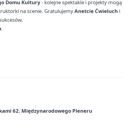
go Domu Kultury
- kolejne spektakle i projekty mogą
truktorki na scenie. Gratulujemy
Anetcie Ćwieluch
i
 sukcesów.
u
.
ikami 62. Międzynarodowego Pleneru