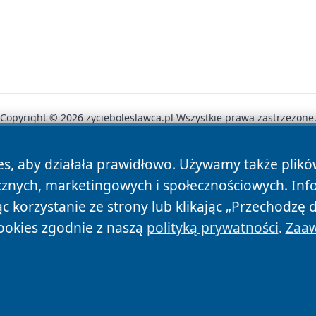
Copyright © 2026 zycieboleslawca.pl Wszystkie prawa zastrzeżone
es, aby działała prawidłowo. Używamy także plik
News
Autorzy
Polityka Prywatności
Polityka Cookie
cznych, marketingowych i społecznościowych. Inf
 korzystanie ze strony lub klikając „Przechodzę 
ookies zgodnie z naszą
polityką prywatności
.
Zaaw