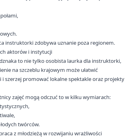
społami,
żowych.
aca instruktorki zdobywa uznanie poza regionem.
h aktorów i instytucji
naka to nie tylko osobista laurka dla instruktorki,
nienie na szczeblu krajowym może ułatwić
i szerzej promować lokalne spektakle oraz projekty
tnicy zajęć mogą odczuć to w kilku wymiarach:
tystycznych,
tiwale,
młodych twórców.
praca z młodzieżą w rozwijaniu wrażliwości