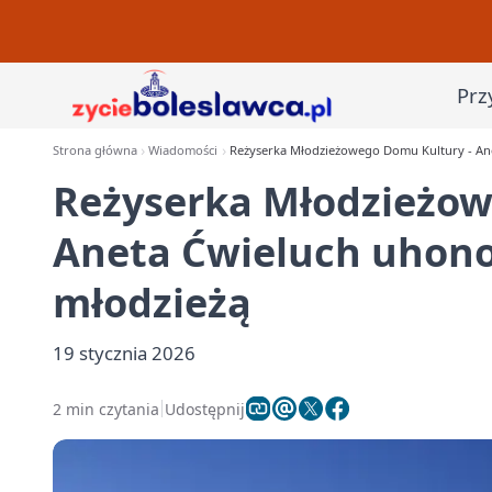
Prz
Strona główna
Wiadomości
Reżyserka Młodzieżowego Domu Kultury - An
Reżyserka Młodzieżow
Aneta Ćwieluch uhono
młodzieżą
19 stycznia 2026
2 min czytania
Udostępnij