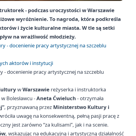
struktorek - podczas uroczystości w Warszawie
tiżowe wyróżnienie. To nagroda, która podkreśla
rów i życie kulturalne miasta. W tle są setki
wpływ na wrażliwość młodzieży.
y - docenienie pracy artystycznej na szczeblu
ch aktorów i instytucji
 - docenienie pracy artystycznej na szczeblu
ultury
w
Warszawie
reżyserka i instruktorka
w Bolesławcu -
Aneta Ćwieluch
- otrzymała
j”
, przyznawaną przez
Ministerstwo Kultury i
zwróciła uwagę na konsekwentną, pełną pasji pracę z
zny jest zarówno “za kulisami”, jak i na scenie.
ów
, wskazując na edukacyjną i artystyczną działalność