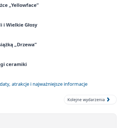
ążce „Yellowface”
 i Wielkie Głosy
siążką „Drzewa”
rgi ceramiki
aty, atrakcje i najważniejsze informacje
Kolejne wydarzenia