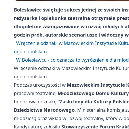
Bolesławiec świętuje sukces jednej ze swoich in
reżyserka i opiekunka teatralna otrzymała pres
długoletnie zaangażowanie w rozwój młodych akto
godzin prób, autorskie scenariusze i widoczny 
Wręczenie odznaki w Mazowieckim Instytucie Kultur
ogólnopolskim
W Bolesławcu - co oznacza to wyróżnienie dla młody
Wręczenie odznaki w Mazowieckim Instytucie Kultury
ogólnopolskim
Podczas uroczystości w
Mazowieckim Instytucie K
pracowni teatralnej
Młodzieżowego Domu Kultury
honorową odznakę
“Zasłużony dla Kultury Polskie
Dziedzictwa Narodowego
. Ministerialna komisja 
młodzieżą oraz wkład w rozwój teatralny, który widoc
Kandydaturę zgłosiło
Stowarzyszenie Forum Krak