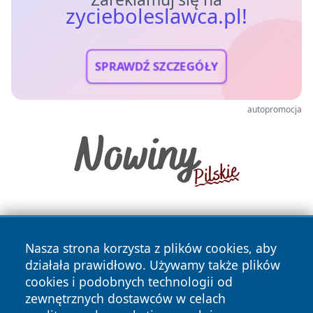
zycieboleslawca.pl!
SPRAWDŹ SZCZEGÓŁY
autopromocja
Nasza strona korzysta z plików cookies, aby
działała prawidłowo. Używamy także plików
cookies i podobnych technologii od
zewnętrznych dostawców w celach
Copyright © 2026 zycieboleslawca.pl Wszystkie prawa