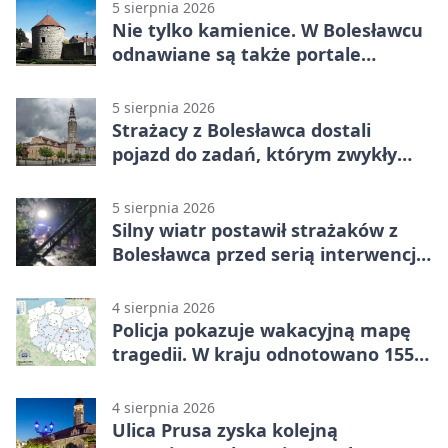
5 sierpnia 2026
Nie tylko kamienice. W Bolesławcu
odnawiane są także portale
plebanii
5 sierpnia 2026
Strażacy z Bolesławca dostali
pojazd do zadań, którym zwykły
wóz nie podoła
5 sierpnia 2026
Silny wiatr postawił strażaków z
Bolesławca przed serią interwencji -
finał był dramatyczny
4 sierpnia 2026
Policja pokazuje wakacyjną mapę
tragedii. W kraju odnotowano 155
wypadków
4 sierpnia 2026
Ulica Prusa zyska kolejną