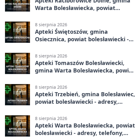
Apteki Raciborowice Dolne, gmina
Warta Bolesławiecka, powiat
bolesławiecki - adresy, telefony,
godziny otwarcia
8 sierpnia 2026
Apteki Świętoszów, gmina
Osiecznica, powiat bolesławiecki -
adresy, telefony, godziny otwarcia
8 sierpnia 2026
Apteki Tomaszów Bolesławiecki,
gmina Warta Bolesławiecka, powiat
bolesławiecki - adresy, telefony,
godziny otwarcia
8 sierpnia 2026
Apteki Trzebień, gmina Bolesławiec,
powiat bolesławiecki - adresy,
telefony, godziny otwarcia
8 sierpnia 2026
Apteki Warta Bolesławiecka, powiat
bolesławiecki - adresy, telefony,