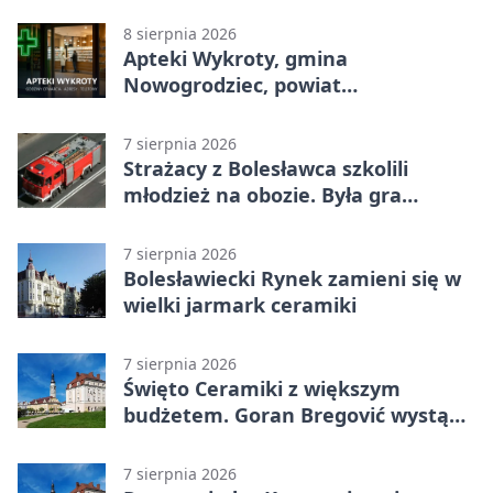
godziny otwarcia
8 sierpnia 2026
Apteki Wykroty, gmina
Nowogrodziec, powiat
bolesławiecki - adresy, telefony,
godziny otwarcia
7 sierpnia 2026
Strażacy z Bolesławca szkolili
młodzież na obozie. Była gra
terenowa
7 sierpnia 2026
Bolesławiecki Rynek zamieni się w
wielki jarmark ceramiki
7 sierpnia 2026
Święto Ceramiki z większym
budżetem. Goran Bregović wystąpi
w Bolesławcu
7 sierpnia 2026