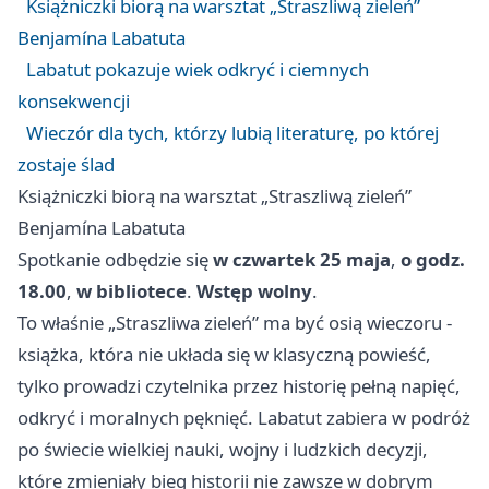
Książniczki biorą na warsztat „Straszliwą zieleń”
Benjamína Labatuta
Labatut pokazuje wiek odkryć i ciemnych
konsekwencji
Wieczór dla tych, którzy lubią literaturę, po której
zostaje ślad
Książniczki biorą na warsztat „Straszliwą zieleń”
Benjamína Labatuta
Spotkanie odbędzie się
w czwartek 25 maja
,
o godz.
18.00
,
w bibliotece
.
Wstęp wolny
.
To właśnie „Straszliwa zieleń” ma być osią wieczoru -
książka, która nie układa się w klasyczną powieść,
tylko prowadzi czytelnika przez historię pełną napięć,
odkryć i moralnych pęknięć. Labatut zabiera w podróż
po świecie wielkiej nauki, wojny i ludzkich decyzji,
które zmieniały bieg historii nie zawsze w dobrym