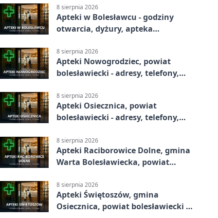
8 sierpnia 2026
Apteki w Bolesławcu - godziny
otwarcia, dyżury, apteka
całodobowa
8 sierpnia 2026
Apteki Nowogrodziec, powiat
bolesławiecki - adresy, telefony,
godziny otwarcia
8 sierpnia 2026
Apteki Osiecznica, powiat
bolesławiecki - adresy, telefony,
godziny otwarcia
8 sierpnia 2026
Apteki Raciborowice Dolne, gmina
Warta Bolesławiecka, powiat
bolesławiecki - adresy, telefony,
godziny otwarcia
8 sierpnia 2026
Apteki Świętoszów, gmina
Osiecznica, powiat bolesławiecki -
adresy, telefony, godziny otwarcia