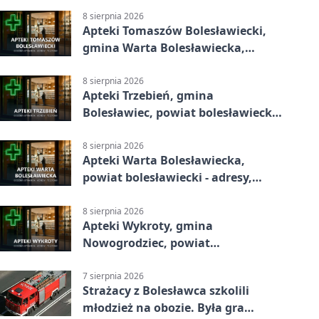
8 sierpnia 2026
Apteki Tomaszów Bolesławiecki,
gmina Warta Bolesławiecka,
powiat bolesławiecki - adresy,
telefony, godziny otwarcia
8 sierpnia 2026
Apteki Trzebień, gmina
Bolesławiec, powiat bolesławiecki -
adresy, telefony, godziny otwarcia
8 sierpnia 2026
Apteki Warta Bolesławiecka,
powiat bolesławiecki - adresy,
telefony, godziny otwarcia
8 sierpnia 2026
Apteki Wykroty, gmina
Nowogrodziec, powiat
bolesławiecki - adresy, telefony,
godziny otwarcia
7 sierpnia 2026
Strażacy z Bolesławca szkolili
młodzież na obozie. Była gra