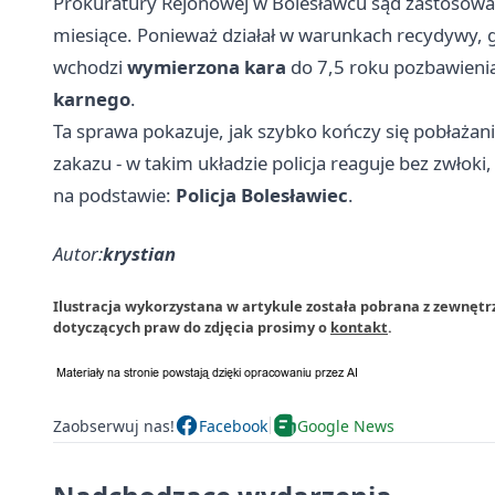
Prokuratury Rejonowej w Bolesławcu sąd zastosowa
miesiące. Ponieważ działał w warunkach recydywy, 
wchodzi
wymierzona kara
do 7,5 roku pozbawieni
karnego
.
Ta sprawa pokazuje, jak szybko kończy się pobłażan
zakazu - w takim układzie policja reaguje bez zwłoki,
na podstawie:
Policja Bolesławiec
.
Autor:
krystian
Ilustracja wykorzystana w artykule została pobrana z zewnętr
dotyczących praw do zdjęcia prosimy o
kontakt
.
Zaobserwuj nas!
Facebook
Google News