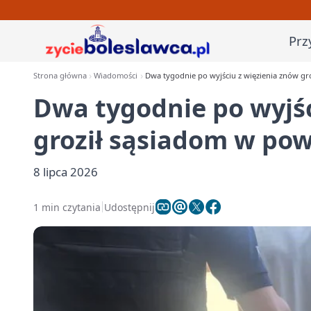
Prz
Strona główna
Wiadomości
Dwa tygodnie po wyjściu z więzienia znów gr
Dwa tygodnie po wyjśc
groził sąsiadom w pow
8 lipca 2026
1 min czytania
Udostępnij