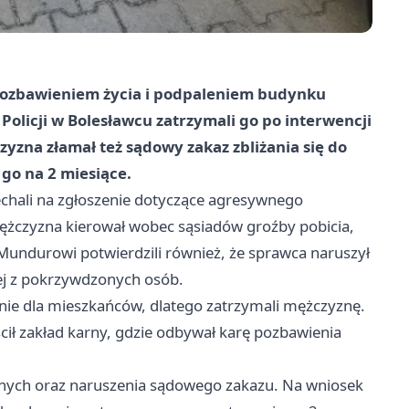
 pozbawieniem życia i podpaleniem budynku
olicji w Bolesławcu zatrzymali go po interwencji
zyzna złamał też sądowy zakaz zbliżania się do
go na 2 miesiące.
jechali na zgłoszenie dotyczące agresywnego
 mężczyzna kierował wobec sąsiadów groźby pobicia,
undurowi potwierdzili również, że sprawca naruszył
nej z pokrzywdzonych osób.
żenie dla mieszkańców, dlatego zatrzymali mężczyznę.
ścił zakład karny, gdzie odbywał karę pozbawienia
lnych oraz naruszenia sądowego zakazu. Na wniosek