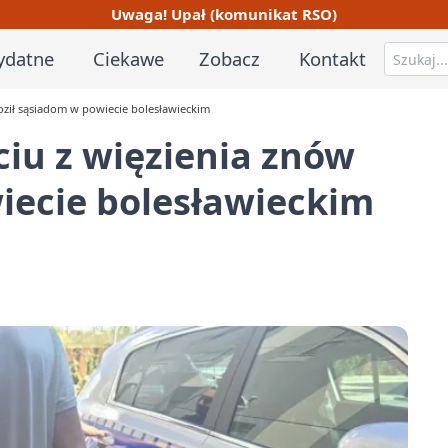
Uwaga! Upał (komunikat RSO)
ydatne
Ciekawe
Zobacz
Kontakt
oził sąsiadom w powiecie bolesławieckim
iu z więzienia znów
iecie bolesławieckim