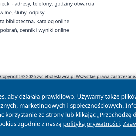
ecki - adresy, telefony, godziny otwarcia
ilne, śluby, odpisy
a biblioteczna, katalog online
obrań, cennik i wyniki online
Copyright © 2026 zycieboleslawca.pl Wszystkie prawa zastrzeżone
es, aby działała prawidłowo. Używamy także plik
News
Autorzy
Polityka Prywatności
Polityka Cookie
cznych, marketingowych i społecznościowych. Inf
 korzystanie ze strony lub klikając „Przechodzę 
ookies zgodnie z naszą
polityką prywatności
.
Zaaw