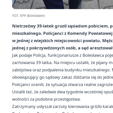
FOT. KPP Bolesławiec
Nietrzeźwy 39-latek groził sąsiadom pobiciem,
mieszkalnego. Policjanci z Komendy Powiatowej P
w jednej z wiejskich miejscowości powiatu. Mężc
jednej z pokrzywdzonych osób, a sąd aresztował 
Jak podaje Policja, funkcjonariusze z Bolesławca po
zachowania 39-latka. Na miejscu ustalili, że pijany
zabójstwa oraz podpalenia budynku mieszkalnego. M
obowiązujący go sądowy zakaz zbliżania się do jed
Policjanci ocenili, że sytuacja stwarza realne zagro
Ustalili też, że zaledwie dwa tygodnie wcześniej opu
wolności za podobne przestępstwa.
Zatrzymany usłyszał zarzuty kierowania gróźb kara