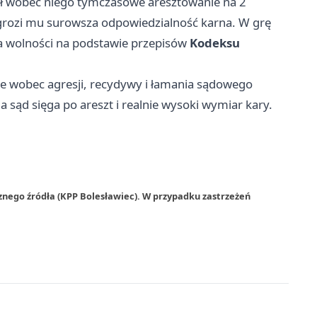
ł wobec niego tymczasowe aresztowanie na 2
grozi mu surowsza odpowiedzialność karna. W grę
a wolności na podstawie przepisów
Kodeksu
ie wobec agresji, recydywy i łamania sądowego
 a sąd sięga po areszt i realnie wysoki wymiar kary.
znego źródła (KPP Bolesławiec). W przypadku zastrzeżeń