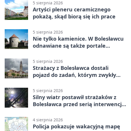
5 sierpnia 2026
Artyści pleneru ceramicznego
pokażą, skąd biorą się ich prace
5 sierpnia 2026
Nie tylko kamienice. W Bolesławcu
odnawiane są także portale
plebanii
5 sierpnia 2026
Strażacy z Bolesławca dostali
pojazd do zadań, którym zwykły
wóz nie podoła
5 sierpnia 2026
Silny wiatr postawił strażaków z
Bolesławca przed serią interwencji -
finał był dramatyczny
4 sierpnia 2026
Policja pokazuje wakacyjną mapę