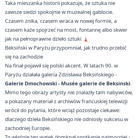
Taka mieszanka historii pokazuje, że sztuka nie
zawsze siedzi spokojnie w muzealnej gablocie.
Czasem znika, czasem wraca w nowej formie, a
czasem każe spojrzeć na most, fontannę albo skwer
jak na pełnoprawne dzieło sztuki 🗼
Beksiński w Paryżu przypomniał, jak trudno przebić
się na zachodzie
Na finał pojawił się polski akcent. W latach 90. w
Paryżu działała galeria Zdzisława Beksińskiego -
Galerie Dmochowski - Musée galerie de Beksinski
.
Mimo tego obrazy artysty nie znalazły tam nabywców,
a pokazany materiał z archiwów francuskiej telewizji
wrócił do pytania, które wciąż pozostaje ciekawe:
dlaczego dzieła Beksińskiego nie odniosły sukcesu w
zachodniej Europie.
To właśnie ten wątek domknął spotkanie najmocniej -