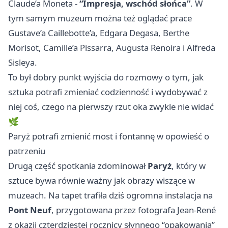
Claude’a Moneta -
“Impresja, wschód słońca”
. W
tym samym muzeum można też oglądać prace
Gustave’a Caillebotte’a, Edgara Degasa, Berthe
Morisot, Camille’a Pissarra, Augusta Renoira i Alfreda
Sisleya.
To był dobry punkt wyjścia do rozmowy o tym, jak
sztuka potrafi zmieniać codzienność i wydobywać z
niej coś, czego na pierwszy rzut oka zwykle nie widać
🌿
Paryż potrafi zmienić most i fontannę w opowieść o
patrzeniu
Drugą część spotkania zdominował
Paryż
, który w
sztuce bywa równie ważny jak obrazy wiszące w
muzeach. Na tapet trafiła dziś ogromna instalacja na
Pont Neuf
, przygotowana przez fotografa Jean-René
z okazji czterdziestej rocznicy słynnego “opakowania”