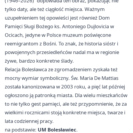
(1946–2026)” dopowiada ten obraz, pokazując nie
tylko daty, ale też ciągłość miejsca. Ważnym
uzupełnieniem tej opowieści jest również Dom
Pamięci Sługi Bożego ks. Antoniego Dujlovicia w
Ocicach, jedyne w Polsce muzeum poświęcone
reemigrantom z Bośni. To znak, że historia sióstr i
powojennych przesiedleńców nadal ma w regionie
żywe, bardzo konkretne ślady.
Relacja Bolesławca ze zgromadzeniem zyskała też
mocny wymiar symboliczny. Św. Maria De Mattias
została kanonizowana w 2003 roku, a pięć lat później
ogłoszono ją patronką miasta. Dla wielu mieszkańców
to nie tylko gest pamięci, ale też przypomnienie, że za
wielkimi rocznicami stoją konkretne miejsca, twarze i
lata codziennej pracy.
na podstawie:
UM Bolesławiec
.