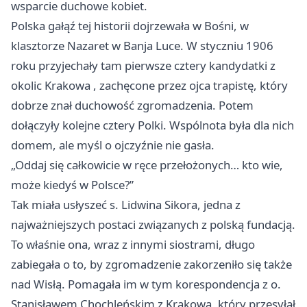
wsparcie duchowe kobiet.
Polska gałąź tej historii dojrzewała w Bośni, w
klasztorze Nazaret w Banja Luce. W styczniu 1906
roku przyjechały tam pierwsze cztery kandydatki z
okolic
Krakowa
, zachęcone przez ojca trapistę, który
dobrze znał duchowość zgromadzenia. Potem
dołączyły kolejne cztery Polki. Wspólnota była dla nich
domem, ale myśl o ojczyźnie nie gasła.
„Oddaj się całkowicie w ręce przełożonych… kto wie,
może kiedyś w Polsce?”
Tak miała usłyszeć s. Lidwina Sikora, jedna z
najważniejszych postaci związanych z polską fundacją.
To właśnie ona, wraz z innymi siostrami, długo
zabiegała o to, by zgromadzenie zakorzeniło się także
nad Wisłą. Pomagała im w tym korespondencja z o.
Stanisławem Chochleńskim z Krakowa, który przesyłał