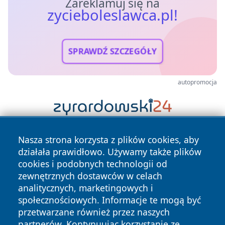
Zareklamuj się na
zycieboleslawca.pl!
SPRAWDŹ SZCZEGÓŁY
autopromocja
Nasza strona korzysta z plików cookies, aby
działała prawidłowo. Używamy także plików
cookies i podobnych technologii od
zewnętrznych dostawców w celach
analitycznych, marketingowych i
Copyright © 2026 zycieboleslawca.pl Wszystkie prawa
społecznościowych. Informacje te mogą być
zastrzeżone.
przetwarzane również przez naszych
partnerów. Kontynuując korzystanie ze