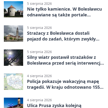
5 sierpnia 2026
Nie tylko kamienice. W Bolesławcu
odnawiane są także portale
plebanii
5 sierpnia 2026
Strażacy z Bolesławca dostali
pojazd do zadań, którym zwykły
wóz nie podoła
5 sierpnia 2026
Silny wiatr postawił strażaków z
Bolesławca przed serią interwencji -
finał był dramatyczny
4 sierpnia 2026
Policja pokazuje wakacyjną mapę
tragedii. W kraju odnotowano 155
wypadków
4 sierpnia 2026
Ulica Prusa zyska kolejną